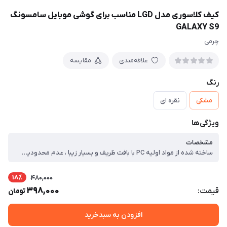
کیف کلاسوری مدل LGD مناسب برای گوشی موبایل سامسونگ
GALAXY S9
چرمی
علاقه‌مندی
مقایسه
رنگ
مشکی
نقره ای
ویژگی‌ها
مشخصات
ساخته شده از مواد اولیه PC با بافت ظریف و بسیار زیبا ، عدم محدودیت در دسترسی به دکمه ها و پورت ‌ها ، محفاظت از لنز دوربین با ضخامت بیشتر اطراف آن ، پوشش 360 درجه گوشی از همه جهات
18٪
480,000
398,000
قیمت:
تومان
افزودن به سبدخرید