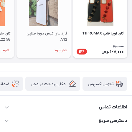
گارد آویز قلبی 11PROMAX
گارد مای کیس دوره طلایی
گارد م
A22 5G
A12
190,000
ناموجود
ناموجو
168,000
12٪
تومان
امکان پرداخت در محل
ضمانت
تحویل اکسپرس
اطلاعات تماس
09332394024-09120346631
دسترسی سریع
masouddarvishi137134@gmail.com
حساب کاربری