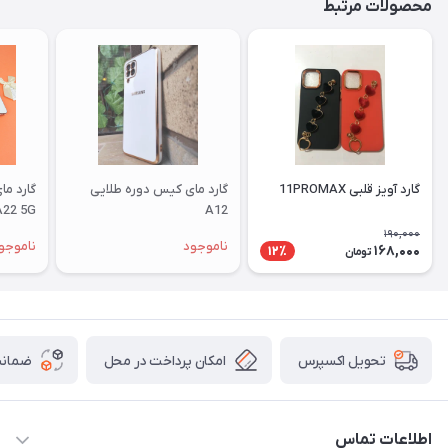
محصولات مرتبط
گارد آویز قلبی 11PROMAX
گارد مای کیس دوره طلایی
گارد م
A22 5G
A12
190,000
ناموجود
ناموجو
168,000
12٪
تومان
امکان پرداخت در محل
ضمانت
تحویل اکسپرس
اطلاعات تماس