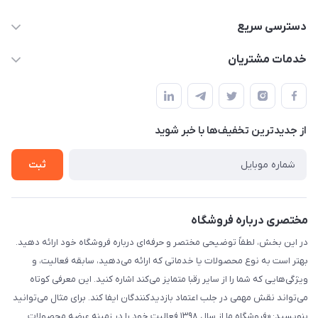
09332394024-09120346631
دسترسی سریع
masouddarvishi137134@gmail.com
حساب کاربری
خدمات مشتریان
ارومیه خیابان باکری روبروی پاساژخلیلی موبایل درویشی
مجله فروشگاه
قوانین و مقررات
لیست محصولات
حریم خصوصی
درباره ما
از جدید‌ترین تخفیف‌ها با‌ خبر شوید
راهنما
تماس با ما
ثبت
مختصری درباره فروشگاه
در این بخش، لطفاً توضیحی مختصر و حرفه‌ای درباره فروشگاه خود ارائه دهید.
بهتر است به نوع محصولات یا خدماتی که ارائه می‌دهید، سابقه فعالیت، و
ویژگی‌هایی که شما را از سایر رقبا متمایز می‌کند اشاره کنید. این معرفی کوتاه
می‌تواند نقش مهمی در جلب اعتماد بازدیدکنندگان ایفا کند. برای مثال می‌توانید
بنویسید: «فروشگاه ما از سال ۱۳۹۸ فعالیت خود را در زمینه عرضه محصولات