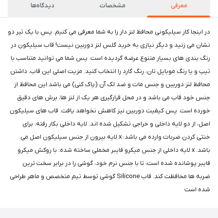
معرفی
مشخصات
دیدگاه‌ها
در اینجا کار سیلیکونی محافظ لنز دار را به شما معرفی می کنیم. پس با یک تیر دو
نشان می زنید و دیگر نیازی به خرید گلس لنز دوربین نیست! قاب سیلیکون در
رنگ بندی های بسیار متنوع عرضه گردیده است. پس شما می توانید متناسب با
تیپ و یا رنگ موبایل تان، رنگ گارد را انتخاب کنید. مزیت اصلی این قاب، داشتن
محافظ لنز دوربین و جنس مات و ضد لک آن (پاک کنی) می باشد.این محافظ از
جنس خود قاب می باشد و در محل قرارگیری هر یک از لنز ها، برش های دقیق
خورده است. پس کیفیت دوربین نیز کاهش نخواهد یافت. قاب های سیلیکون
اصل، از دو لایه داخلی و خراجی تشکیل شده اند. لایه داخلی بکار رفته، برای
خنثی کردن ضربات وارده می باشد: x لایه بیرون از جنس سیلیکون اصل می
باشد. x لایه داخلی از جنس میکرو فایبر مخملی ساخته شده: با روکش میکرو
فایبر پوشانده شده است، تا با جنس نرم خود، گوشی را در برابر سخت ترین
ضربه ها محافظت کند. قاب Silicone گوشی توسط تیم متخصص و ماهر طراحی
شده است