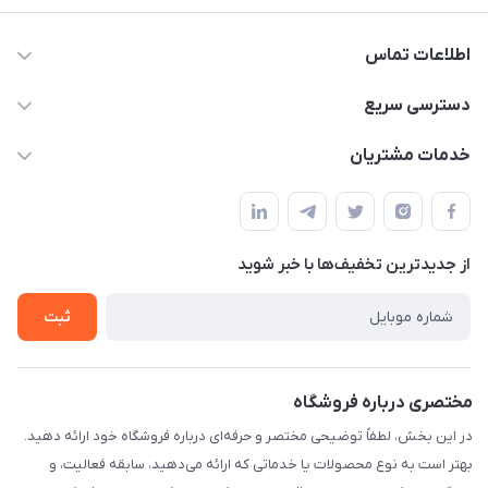
اطلاعات تماس
09332394024-09120346631
دسترسی سریع
masouddarvishi137134@gmail.com
حساب کاربری
خدمات مشتریان
ارومیه خیابان باکری روبروی پاساژخلیلی موبایل درویشی
مجله فروشگاه
قوانین و مقررات
لیست محصولات
حریم خصوصی
درباره ما
از جدید‌ترین تخفیف‌ها با‌ خبر شوید
راهنما
تماس با ما
ثبت
مختصری درباره فروشگاه
در این بخش، لطفاً توضیحی مختصر و حرفه‌ای درباره فروشگاه خود ارائه دهید.
بهتر است به نوع محصولات یا خدماتی که ارائه می‌دهید، سابقه فعالیت، و