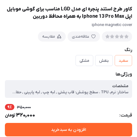
کاور طرح استند پنجره ای مدل LGD مناسب برای گوشی موبایل
اپل Iphone 13 Pro Max به همراه محافظ دوربین
iphone magnetic cover
علاقه‌مندی
مقایسه
رنگ
سفید
بنفش
مشکی
ویژگی‌ها
مشخصات
ساختار: نرم، TPU ، سطح پوشش: قاب پشتی , لبه چپ , لبه پایینی , حفاظت از دکمه ها , لبه راست , لبه بالایی ، قابلیت های ویژه: ، - دسترسی آسان به درگاه ها ، - وزن و ضخامت کم ، - مقاوم در برابر ضربه ، - دارای حاشیه های زیبا و براق ، - داری محافظ لنز برای دوربین ، - انعطاف پذیری بالا ، -قابلیت استندشو:دارد
9٪
350,000
320,000
قیمت:
تومان
افزودن به سبدخرید