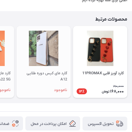
اصلی برای شما تهیه کرده ایم.
محصولات مرتبط
گارد آویز قلبی 11PROMAX
گارد مای کیس دوره طلایی
گارد م
A22 5G
A12
190,000
ناموجود
ناموجو
168,000
12٪
تومان
امکان پرداخت در محل
ضمانت
تحویل اکسپرس