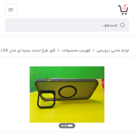
<
لوازم جانبی درویشی
/
فهرست محصولات
/
کاور طرح استند پنجره ای مدل LGD مناسب برای گوشی موبایل اپل Iphone 13 Pro Max به همراه محافظ دوربین