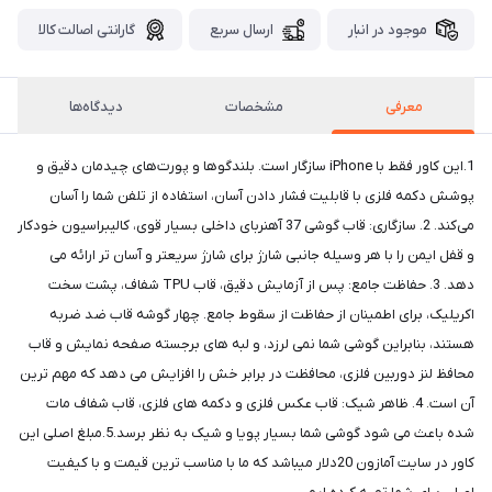
موجود در انبار
ارسال سریع
گارانتی اصالت کالا
معرفی
مشخصات
دیدگاه‌ها
1.این کاور فقط با iPhone سازگار است. بلندگوها و پورت‌های چیدمان دقیق و
پوشش دکمه فلزی با قابلیت فشار دادن آسان، استفاده از تلفن شما را آسان
می‌کند. 2. سازگاری: قاب گوشی 37 آهنربای داخلی بسیار قوی، کالیبراسیون خودکار
و قفل ایمن را با هر وسیله جانبی شارژ برای شارژ سریعتر و آسان تر ارائه می
دهد. 3. حفاظت جامع: پس از آزمایش دقیق، قاب TPU شفاف، پشت سخت
اکریلیک، برای اطمینان از حفاظت از سقوط جامع. چهار گوشه قاب ضد ضربه
هستند، بنابراین گوشی شما نمی لرزد، و لبه های برجسته صفحه نمایش و قاب
محافظ لنز دوربین فلزی، محافظت در برابر خش را افزایش می دهد که مهم ترین
آن است. 4. ظاهر شیک: قاب عکس فلزی و دکمه های فلزی، قاب شفاف مات
شده باعث می شود گوشی شما بسیار پویا و شیک به نظر برسد.5.مبلغ اصلی این
کاور در سایت آمازون 20دلار میباشد که ما با مناسب ترین قیمت و با کیفیت