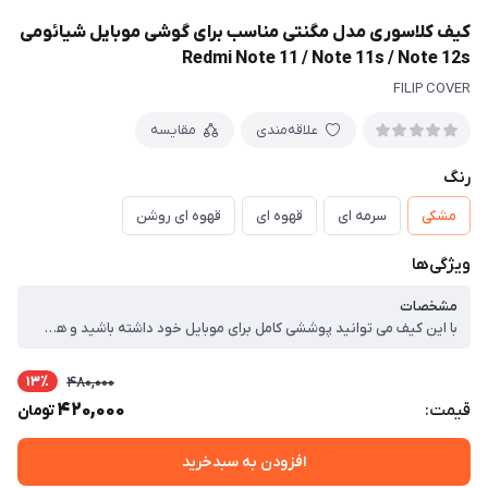
کیف کلاسوری مدل مگنتی مناسب برای گوشی موبایل شیائومی
Redmi Note 11 / Note 11s / Note 12s
FILIP COVER
علاقه‌مندی
مقایسه
رنگ
مشکی
سرمه ای
قهوه ای
قهوه ای روشن
ویژگی‌ها
مشخصات
با این کیف می توانید پوششی کامل برای موبایل خود داشته باشید و همچنین گوشی شما در برابر سخت ترین ضربه های ناشی از سقوط، مقاوم خواهد بود. کیف 360 درجه، حتی از صفحه نمایش هم حفاظت می کند. در قسمت داخلی، اسلات هایی تعبیه شده که شما می توانید کارت های بانکی خود را در آن قسمت قرار دهید. نحوه عملکرد کیف به صورت به صورت مغناطیسی می باشد؛ یعنی درب کیف به صورت مغناطیسی چفت گردیده که حتی با سخت ترین ضربه ها هم باز نمی شود.
13٪
480,000
420,000
قیمت:
تومان
افزودن به سبدخرید