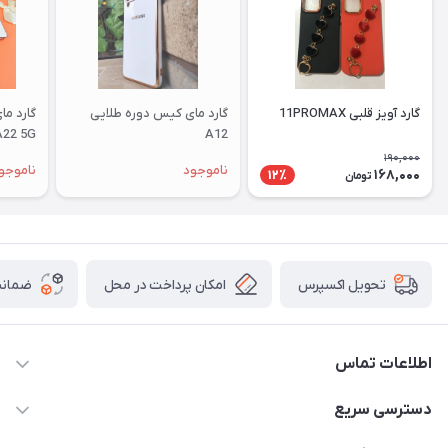
گارد آویز قلبی 11PROMAX
گارد مای کیس دوره طلایی
گارد م
A22 5G
A12
190,000
ناموجود
ناموجو
168,000
12٪
تومان
امکان پرداخت در محل
ضمانت
تحویل اکسپرس
اطلاعات تماس
09332394024-09120346631
دسترسی سریع
masouddarvishi137134@gmail.com
حساب کاربری