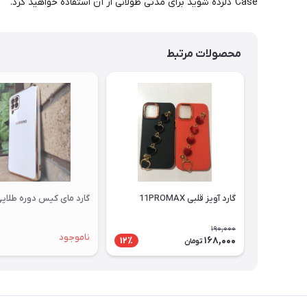
Case دلزده شوید برای مدتی طولانی از آن استفاده خواهید کرد.
محصولات مرتبط
گارد آویز قلبی 11PROMAX
گارد مای کیس دوره طلایی 12
190,000
ناموجود
168,000
12٪
تومان