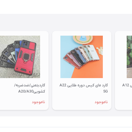
A
گارد مای کیس دوره طلایی A22
گاردبتمنی/ضدضربه/
5G
کشوییA20/A30
ناموجود
ناموجود