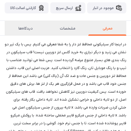
موجود در انبار
ارسال سریع
گارانتی اصالت کالا
معرفی
مشخصات
دیدگاه‌ها
در اینجا کار سیلیکونی محافظ لنز دار را به شما معرفی می کنیم. پس با یک تیر دو
نشان می زنید و دیگر نیازی به خرید گلس لنز دوربین نیست! قاب سیلیکون در
رنگ بندی های بسیار متنوع عرضه گردیده است. پس شما می توانید متناسب با
تیپ و یا رنگ موبایل تان، رنگ گارد را انتخاب کنید. مزیت اصلی این قاب، داشتن
محافظ لنز دوربین و جنس مات و ضد لک آن (پاک کنی) می باشد.این محافظ از
جنس خود قاب می باشد و در محل قرارگیری هر یک از لنز ها، برش های دقیق
خورده است. پس کیفیت دوربین نیز کاهش نخواهد یافت. قاب های سیلیکون
اصل، از دو لایه داخلی و خراجی تشکیل شده اند. لایه داخلی بکار رفته، برای
خنثی کردن ضربات وارده می باشد: x لایه بیرون از جنس سیلیکون اصل می
باشد. x لایه داخلی از جنس میکرو فایبر مخملی ساخته شده: با روکش میکرو
فایبر پوشانده شده است، تا با جنس نرم خود، گوشی را در برابر سخت ترین