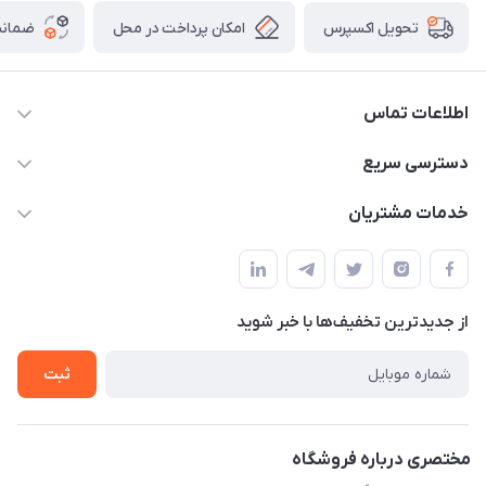
امکان پرداخت در محل
ضمانت
تحویل اکسپرس
اطلاعات تماس
09332394024-09120346631
دسترسی سریع
masouddarvishi137134@gmail.com
حساب کاربری
خدمات مشتریان
ارومیه خیابان باکری روبروی پاساژخلیلی موبایل درویشی
مجله فروشگاه
قوانین و مقررات
لیست محصولات
حریم خصوصی
درباره ما
از جدید‌ترین تخفیف‌ها با‌ خبر شوید
راهنما
تماس با ما
ثبت
مختصری درباره فروشگاه