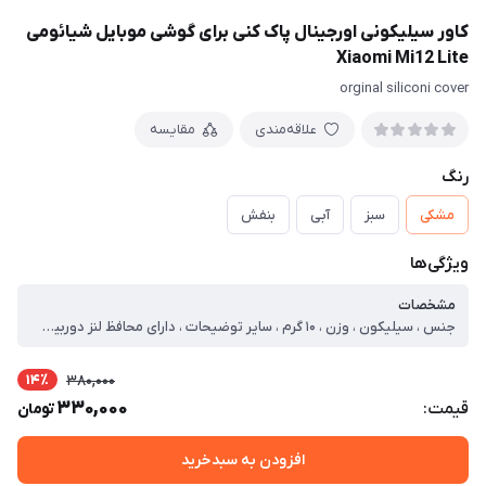
کاور سیلیکونی اورجینال پاک کنی برای گوشی موبایل شیائومی
Xiaomi Mi12 Lite
orginal siliconi cover
علاقه‌مندی
مقایسه
رنگ
مشکی
سبز
آبی
بنفش
ویژگی‌ها
مشخصات
جنس ، سیلیکون ، وزن ، ۱۰ گرم ، سایر توضیحات ، دارای محافظ لنز دوربین سر خود جنس مات و ضد لک دسترسی راحت به کلید ها عدم جذب هیچگونه چربی و اثر انگشت (عمر طولانی) قاب انعطاف پذیر بوده و به راحتی بر روی گوشی نصب می گردد پوشش و محاظفت از لنز دوربین محافظت از صفحه نمایش گوشی ( محافظت کامل ۳۶۰ درجه) ، سازگار با گوشی موبایل ، ساختار ، مات ، سطح پوشش ، قاب پشتی ، لبه بالایی ، لبه پایینی ، لبه چپ ، لبه راست ، حفاظت از دکمه‌ها ، قابلیت‌های کیف و کاور ، مقاوم در برابر ضربه ، مقاوم در برابر آب ، دسترسی آسان به درگاه ها ، انعطاف پذیر ، دارای پوشش نرم داخلی ، لبه های برجسته برای محافظت صفحه نمایش ، لبه های برجسته برای محافظت دوربین ، قابلیت‌های ویژه ، مقاوم در برابر آب ، مقاوم در برابر ضربه
14٪
380,000
330,000
قیمت:
تومان
افزودن به سبدخرید