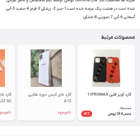
ضربه ها محافظت کند. قاب Silicone گوشی توسط تیم متخصص و ماهر طراحی
شده است در هشت رنگ عرضه شده است:1-سبز 2- زرشکی 3-قرمز 4-سفید 5-آبی
آسمانی 6-آبی 7-صورتی 8-مشکی
محصولات مرتبط
گارد آویز قلبی 11PROMAX
گارد مای کیس دوره طلایی
گارد م
A22 5G
A12
190,000
ناموجود
ناموجو
168,000
12٪
تومان