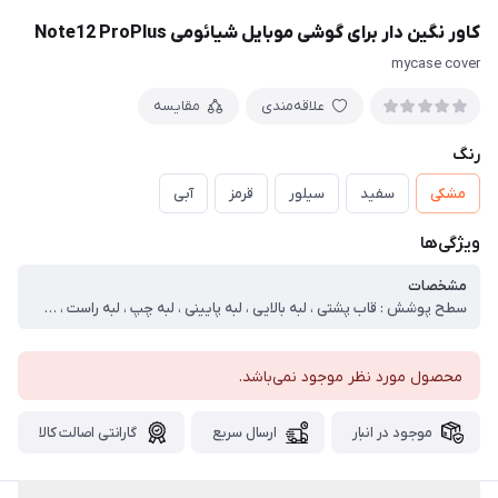
کاور نگین دار برای گوشی موبایل شیائومی Note12 ProPlus
mycase cover
علاقه‌مندی
مقایسه
رنگ
مشکی
سفید
سیلور
قرمز
آبی
ویژگی‌ها
مشخصات
سطح پوشش : قاب پشتی ، لبه بالایی ، لبه پایینی ، لبه چپ ، لبه راست ، قابلیت‌های کیف و کاور : مقاوم در برابر ضربه ، دسترسی آسان به درگاه ها ، مقاوم در برابر خط و خش
محصول مورد نظر موجود نمی‌باشد.
موجود در انبار
ارسال سریع
گارانتی اصالت کالا