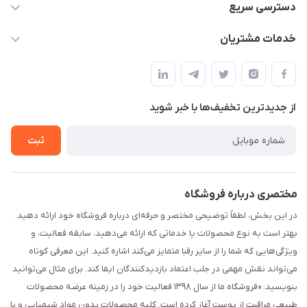
09332394024-09120346631
دسترسی سریع
masouddarvishi137134@gmail.com
حساب کاربری
خدمات مشتریان
ارومیه خیابان باکری روبروی پاساژخلیلی موبایل درویشی
مجله فروشگاه
قوانین و مقررات
لیست محصولات
حریم خصوصی
درباره ما
از جدید‌ترین تخفیف‌ها با‌ خبر شوید
راهنما
تماس با ما
ثبت
مختصری درباره فروشگاه
در این بخش، لطفاً توضیحی مختصر و حرفه‌ای درباره فروشگاه خود ارائه دهید.
بهتر است به نوع محصولات یا خدماتی که ارائه می‌دهید، سابقه فعالیت، و
ویژگی‌هایی که شما را از سایر رقبا متمایز می‌کند اشاره کنید. این معرفی کوتاه
می‌تواند نقش مهمی در جلب اعتماد بازدیدکنندگان ایفا کند. برای مثال می‌توانید
بنویسید: «فروشگاه ما از سال ۱۳۹۸ فعالیت خود را در زمینه عرضه محصولات
طبیعی مراقبت از پوست آغاز کرده است. کلیه محصولات بدون مواد شیمیایی و با