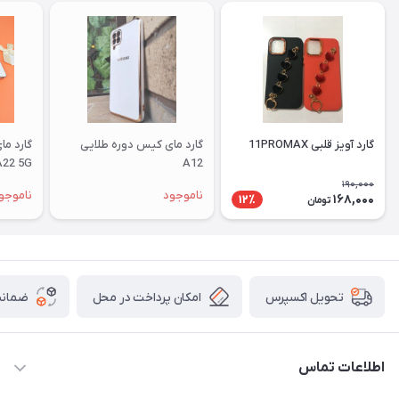
گارد آویز قلبی 11PROMAX
گارد مای کیس دوره طلایی
گارد م
A22 5G
A12
190,000
ناموجود
ناموجو
168,000
12٪
تومان
امکان پرداخت در محل
ضمانت
تحویل اکسپرس
اطلاعات تماس