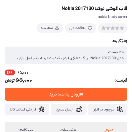
قاب گوشی نوکیا Nokia 2017130
nokia body cover
علاقه‌مندی
مقایسه
ویژگی‌ها
مشخصات
مدل:Nokia 2017130 ، رنگ:مشکی, قرمز ، کیفیت:درجه یک, اصل بازار ، سازگار:Nokia 2017130 ، درب پشت:دارد ، نوع محصول:قاب و شاسی کامل
16٪
65,000
55,000
قیمت:
تومان
افزودن به سبدخرید
موجود در انبار
ارسال سریع
گارانتی اصالت کالا
معرفی
مشخصات
دیدگاه‌ها