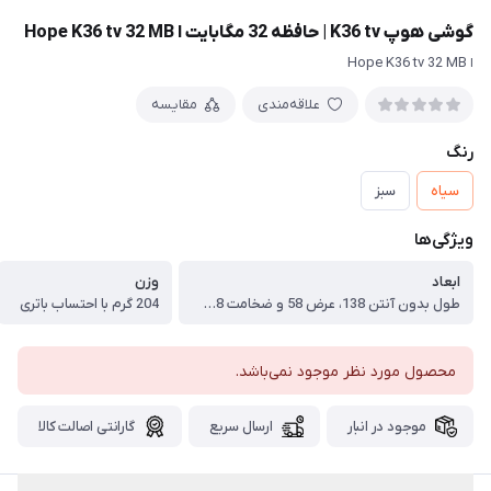
گوشی هوپ K36 tv | حافظه 32 مگابایت ا Hope K36 tv 32 MB
ا Hope K36 tv 32 MB
علاقه‌مندی
مقایسه
رنگ
سیاه
سبز
ویژگی‌ها
ابعاد
وزن
طول بدون آنتن 138، عرض 58 و ضخامت 18 میلی متر
204 گرم با احتساب باتری
محصول مورد نظر موجود نمی‌باشد.
موجود در انبار
ارسال سریع
گارانتی اصالت کالا