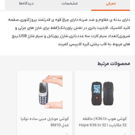
معرفی
مشخصات
دیدگاه‌ها
دارای بدنه ی مقاوم و ضد ضربه،دارای چراغ قوه ی قدرتمند پروژکتوری،صفحه
کلید کلاسیک ،قابلیت باتری در نقش پاوربانک(فقط برای شارژ های جزئی و
ضروری)تعداد سیم کارت سه عددباتری،شارژر پورتابل و سیم شارژ USB،پیچ
های مربوط به قاب پشتی،گیره کلیپسی کمربند
محصولات مرتبط
گوشی هوپ K36 tv | حافظه
گوشی موبایل مینی ساده نوکیا
32 مگابایت ا Hope K36 tv 32
مدل BM10
MB