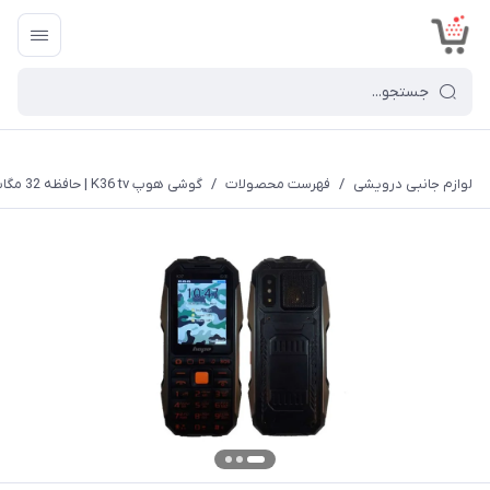
<
لوازم جانبی درویشی
/
فهرست محصولات
/
گوشی هوپ K36 tv | حافظه 32 مگابایت ا Hope K36 tv 32 MB