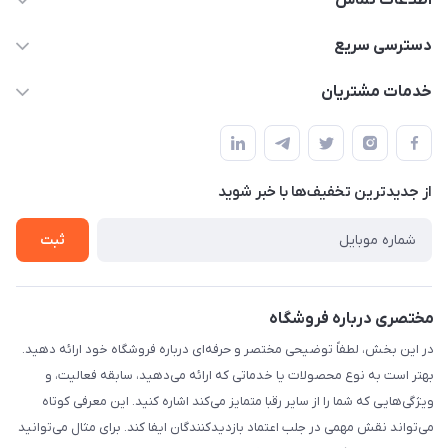
اطلاعات تماس
09332394024-09120346631
دسترسی سریع
masouddarvishi137134@gmail.com
حساب کاربری
خدمات مشتریان
ارومیه خیابان باکری روبروی پاساژخلیلی موبایل درویشی
مجله فروشگاه
قوانین و مقررات
لیست محصولات
حریم خصوصی
درباره ما
از جدید‌ترین تخفیف‌ها با‌ خبر شوید
راهنما
تماس با ما
ثبت
مختصری درباره فروشگاه
در این بخش، لطفاً توضیحی مختصر و حرفه‌ای درباره فروشگاه خود ارائه دهید.
بهتر است به نوع محصولات یا خدماتی که ارائه می‌دهید، سابقه فعالیت، و
ویژگی‌هایی که شما را از سایر رقبا متمایز می‌کند اشاره کنید. این معرفی کوتاه
می‌تواند نقش مهمی در جلب اعتماد بازدیدکنندگان ایفا کند. برای مثال می‌توانید