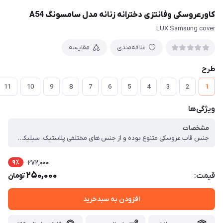
کاورعروسکی وفانتزی دخترانه زنانه مدل سامسونگ A54
LUX Samsung cover
علاقه‌مندی
مقایسه
طرح
11
10
9
8
7
6
5
4
3
2
1
ویژگی‌ها
مشخصات
جنس قاب عروسکی متنوع بوده و از جنس های مختلفی پلاستیک، سیلیکون و ژله ای تولید شده است. از ویژگی‌ های قاب ژله ای می توان به یک دست بودن کامل بدنه قاب اشاره کرد. این قاب ها کاملا صاف و نرم هستند و در برابر خط و خش و ضربات کاملا مقاوم می باشند. ، توجه کنید که قاب گوشی آیفون مدل عروسکی در برابر آب مقاوم بوده و قابل شستشو می باشد. البته این موضوع تنها برای قاب عروسکی گوشی آیفون صدق نمی کند بلکه برای قاب گوشی شیائومی، قاب گوشی سامسونگ و سایر مدل های گوشی هم صدق می کند. ، شما به راحتی می توانید انواع قاب های عروسکی را با دستمال مرطوب پاک کنید تا لکه های موجود بر روی گارد گوشی از بین برود و ردی از آن بجا نماند. بر روی این گارد ها عروسک تعبیه شده است که ظاهری دلبر و جذاب دارد. بنابراین این نوع کار برش دقیق دارد که گوشی درون آن فیکس می شود و هیچ تداخلی میان جک صدا و کانکتورهای شارژر به وجود نمی‌ آورد.
9٪
272,000
250,000
قیمت:
تومان
افزودن به سبدخرید