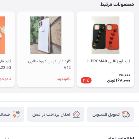
محصولات مرتبط
گارد آویز قلبی 11PROMAX
گارد مای کیس دوره طلایی
گارد م
A22 5G
A12
190,000
ناموجود
ناموجو
168,000
12٪
تومان
امکان پرداخت در محل
ضمانت
تحویل اکسپرس