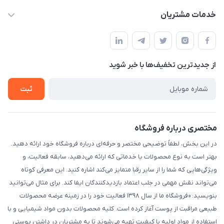
masouddarvishi137134@gmail.com
حساب کاربری
خدمات مشتریان
ارومیه خیابان باکری روبروی پاساژخلیلی موبایل درویشی
مجله فروشگاه
قوانین و مقررات
لیست محصولات
حریم خصوصی
درباره ما
از جدید‌ترین تخفیف‌ها با‌ خبر شوید
راهنما
تماس با ما
ثبت
مختصری درباره فروشگاه
در این بخش، لطفاً توضیحی مختصر و حرفه‌ای درباره فروشگاه خود ارائه دهید.
بهتر است به نوع محصولات یا خدماتی که ارائه می‌دهید، سابقه فعالیت، و
ویژگی‌هایی که شما را از سایر رقبا متمایز می‌کند اشاره کنید. این معرفی کوتاه
می‌تواند نقش مهمی در جلب اعتماد بازدیدکنندگان ایفا کند. برای مثال می‌توانید
بنویسید: «فروشگاه ما از سال ۱۳۹۸ فعالیت خود را در زمینه عرضه محصولات
طبیعی مراقبت از پوست آغاز کرده است. کلیه محصولات بدون مواد شیمیایی و با
استفاده از مواد اولیه با کیفیت تهیه می‌شوند تا به مشتریان در داشتن پوستی