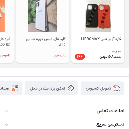
گارد آویز قلبی 11PROMAX
گارد مای کیس دوره طلایی
گارد م
A22 5G
A12
190,000
ناموجود
ناموجو
168,000
12٪
تومان
امکان پرداخت در محل
ضمانت
تحویل اکسپرس
اطلاعات تماس
09332394024-09120346631
دسترسی سریع