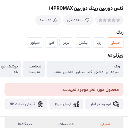
گلس دوربین رینگ دوربین 14PROMAX
علاقه‌مندی
مقایسه
رنگ
مشکی
زرد
بنفش
قرمز
آبی
سیلور
ویژگی‌ها
رنگ
ضخامت
پوشش دور ت
-سرمه ای -مشکی -گلد -سیلور -الماسی -هفت رنگ -ثابت
-متوسط
بله
محصول مورد نظر موجود نمی‌باشد.
موجود در انبار
ارسال سریع
گارانتی اصالت کالا
معرفی
مشخصات
دیدگاه‌ها