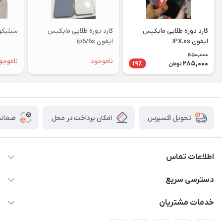
گارد دوره طلایی مایکیس
گارد دوره طلایی مایکیس
سیلیکونی ا
ایفون IPX.xs
ایفون ip6/6s
350,000
ناموجود
ناموجو
285,000
19٪
تومان
امکان پرداخت در محل
ضمانت
تحویل اکسپرس
اطلاعات تماس
09332394024-09120346631
دسترسی سریع
masouddarvishi137134@gmail.com
حساب کاربری
خدمات مشتریان
ارومیه خیابان باکری روبروی پاساژخلیلی موبایل درویشی
مجله فروشگاه
قوانین و مقررات