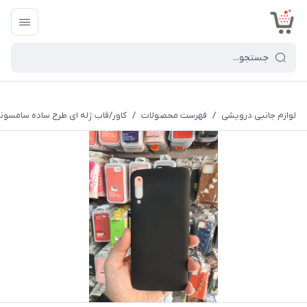
<
لوازم جانبی درویشی
/
فهرست محصولات
/
کاور/قاب ژله ای طرح ساده سامسونگ sung A70