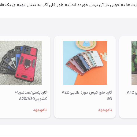
ها به خوبی در آن برش خورده اند. به طور کلی اگر به دنبال تهیه ی یک قاب
A
گارد مای کیس دوره طلایی A22
گاردبتمنی/ضدضربه/
5G
کشوییA20/A30
ناموجود
ناموجود