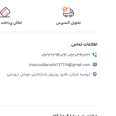
تحویل اکسپرس
امکان پرداخت 
اطلاعات تماس
09332394024-09120346631
masouddarvishi137134@gmail.com
ارومیه خیابان باکری روبروی پاساژخلیلی موبایل درویشی