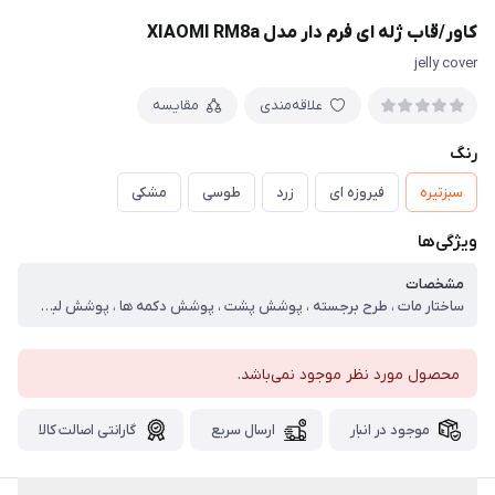
کاور/قاب ژله ای فرم دار مدل XIAOMI RM8a
jelly cover
علاقه‌مندی
مقایسه
رنگ
سبزتیره
فیروزه ای
زرد
طوسی
مشکی
ویژگی‌ها
مشخصات
ساختار مات ، طرح برجسته ، پوشش پشت ، پوشش دکمه ها ، پوشش لبه ها ، محافظ لنز دوربین
محصول مورد نظر موجود نمی‌باشد.
موجود در انبار
ارسال سریع
گارانتی اصالت کالا