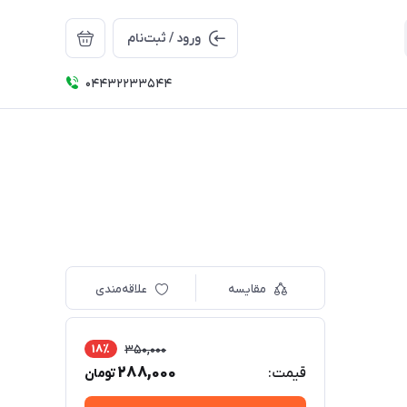
ورود / ثبت‌نام
04432233544
مقایسه
علاقه‌مندی
18٪
350,000
288,000
قیمت:
تومان