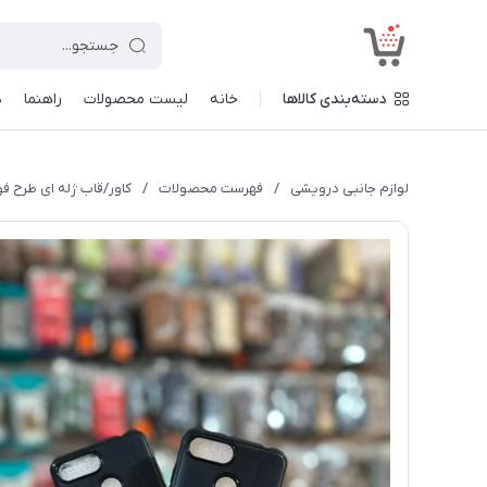
<
دسته‌بندی کالاها
خانه
لیست محصولات
راهنما
د
لوازم جانبی درویشی
/
فهرست محصولات
/
کاور/قاب ژله ای طرح فوکوس م