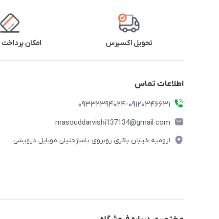
تحویل اکسپرس
امکان پرداخت 
اطلاعات تماس
09332394024-09120346631
masouddarvishi137134@gmail.com
ارومیه خیابان باکری روبروی پاساژخلیلی موبایل درویشی