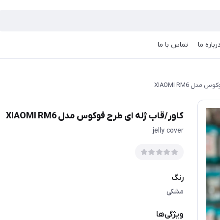
رباره ما
تماس با ما
دل XIAOMI RM6
کاور/قاب ژله ای طرح فوکوس مدل XIAOMI RM6
jelly cover
رنگ
مشکی
ویژگی‌ها