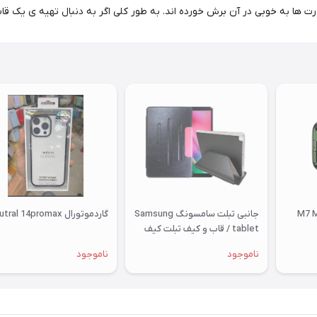
ها به خوبی در آن برش خورده اند. به طور کلی اگر به دنبال تهیه ی یک قاب
جانبی تبلت سامسونگ Samsung
گاردموتورال mutral 14promax
tablet / قاب و کیف تبلت کیف
T515 قاب T515 کیف مدل فولیو
ناموجود
ناموجود
کاور تب ا 2019 10 اینچ اصلی
کلاسوری تبلت سامسونگ تی 515
گلکسی مناسب سامسونگ
Samsung Galaxy Tab A 10.1