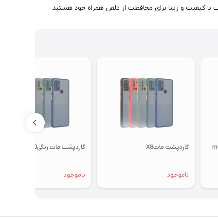
 با کیفیت و زیبا برای محافظت از تلفن همراه خود هستید
گاردپشت ماتX8
گاردپشت مات رنگیNOVA70
ناموجود
ناموجود