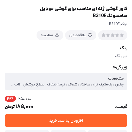
کاور گوشی ژله ای مناسب برای گوشی موبایل
سامسونگB310E
نوکیاB310E
علاقه‌مندی
مقایسه
رنگ
بی رنگ
ویژگی‌ها
مشخصات
جنس ، پلاستیک نرم ، ساختار ، شفاف ، نیمه شفاف ، سطح پوشش ، قاب پشتی ، قاب جلویی ، لبه بالایی ، لبه پایینی ، لبه چپ ، لبه راست ، حفاظت از دکمه‌ها ، قابلیت‌های کیف و کاور ، مقاوم در برابر ضربه ، دسترسی آسان به درگاه ها ، انعطاف پذیر ، دارای پوشش نرم داخلی ، مقاوم در برابر خط و خش
26٪
250,000
185,000
قیمت:
تومان
افزودن به سبدخرید