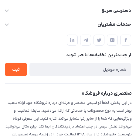
09332394024-09120346631
دسترسی سریع
masouddarvishi137134@gmail.com
حساب کاربری
خدمات مشتریان
ارومیه خیابان باکری روبروی پاساژخلیلی موبایل درویشی
مجله فروشگاه
قوانین و مقررات
لیست محصولات
حریم خصوصی
درباره ما
از جدید‌ترین تخفیف‌ها با‌ خبر شوید
راهنما
تماس با ما
ثبت
مختصری درباره فروشگاه
در این بخش، لطفاً توضیحی مختصر و حرفه‌ای درباره فروشگاه خود ارائه دهید.
بهتر است به نوع محصولات یا خدماتی که ارائه می‌دهید، سابقه فعالیت، و
ویژگی‌هایی که شما را از سایر رقبا متمایز می‌کند اشاره کنید. این معرفی کوتاه
می‌تواند نقش مهمی در جلب اعتماد بازدیدکنندگان ایفا کند. برای مثال می‌توانید
بنویسید: «فروشگاه ما از سال ۱۳۹۸ فعالیت خود را در زمینه عرضه محصولات