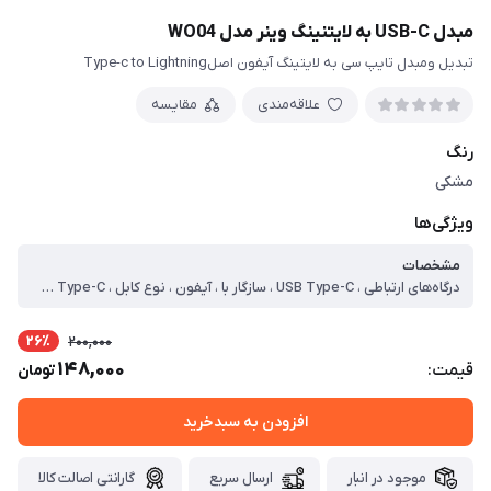
مبدل USB-C به لایتنینگ وینر مدل WO04
تبدیل ومبدل تایپ سی به لایتینگ آیفون اصلType-c to Lightning
علاقه‌مندی
مقایسه
رنگ
مشکی
ویژگی‌ها
مشخصات
درگاه‌های ارتباطی ، USB Type-C ، سازگار با ، آیفون ، نوع کابل ، Type-c to Lightning ، USB Type-C ، طول کابل ، ۲ سانتی متر ، نوع رابط ، Type-c to Lightning ، USB Type-C ، بازه طول کابل ، بدون کابل ، نوع کانکتور ، Type-c to Lightning ، سایر توضیحات مبدل ، بدنه روکش فلزی، بهمراه زنجیر سر کلیدی جدا شونده
26٪
200,000
148,000
قیمت:
تومان
افزودن به سبدخرید
موجود در انبار
ارسال سریع
گارانتی اصالت کالا