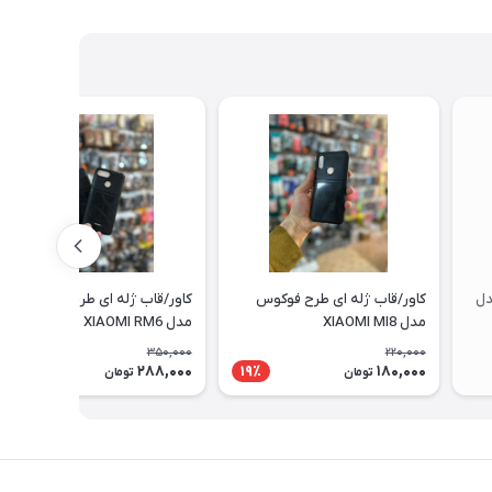
دل
کاور/قاب ژله ای طرح فوکوس
کاور/قاب ژله ای طرح فوکوس
مدل XIAOMI MI8
مدل XIAOMI RM6
350,000
220,000
288,000
180,000
18٪
19٪
تومان
تومان