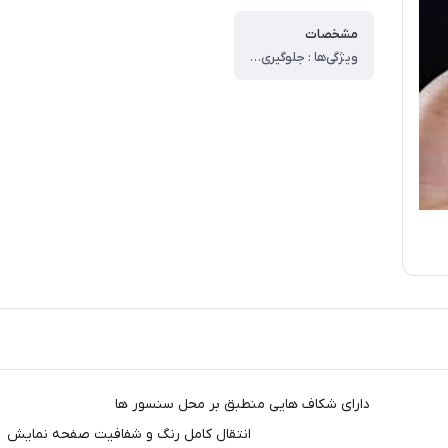
مشخصات
ویژگی‌ها : جلوگیری از ایجاد خط و خش ، قابلیت‌های مقاومتی : مقاوم در برابر ضربه ، مشخصات دیگر : ، -عدم جذب اثر انگشت -تاچ روان ، (بدون تاثیر گذاری بر حساسیت تاچ) - دارای وضوح و شفافیت بالا - حفظ کیفیت تصاویر - ساخته شده از شیشه تمپرد شده -قابلیت نظافت راحت (با یک دستمال به راحتی پاک میشود) - مقاوم در برابر قطرات آب و عرق دست - دارای درجه سختی ۹H - دارای حاشیه های رنگی - تمامی قسمت های صفحه را پوشش میدهد -فول چسب ( تمامی قسمت های صفحه دارای چسب می باشد) ، ضخامت : ۰.۲ ، دارای محافظ برای قسمت : جلو (صفحه نمایش)
 دارای شکاف هایی منطبق بر محل سنسو
قال کامل رنگ و شفافیت صفحه نمایش