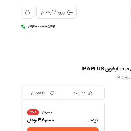
ورود / ثبت‌نام
04432233544
ن IP 6 PLUS
مقایسه
علاقه‌مندی
36٪
74,000
48,000
قیمت:
تومان