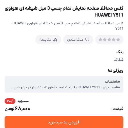
گلس محافظ صفحه نمایش تمام چسپ 3 میل شیشه ای هواوی
HUAWEI Y511
گلس محافظ صفحه نمایش تمام چسپ 3 میل شیشه ای هواوی HUAWEI
Y511
علاقه‌مندی
مقایسه
رنگ
شفاف
ویژگی‌ها
مشخصات
مناسب برای ، HUAWEI Y511 ، قابلیت نصب آسان ✔ ، مقاوم در برابر ضربه ✔ ، جلوگیری از ایجاد خط و خش ✔ ، جنس برچسب : شیشه دور تراشه 3 میل ، دارای محافظ برای قسمت جلو : (تمام پنل صفحه نمایش)
20٪
85,000
68,000
قیمت:
تومان
افزودن به سبدخرید