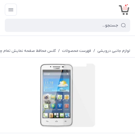
<
لوازم جانبی درویشی
/
فهرست محصولات
/
گلس محافظ صفحه نمایش تمام چسپ 3 میل شیشه ای هواوی Y511