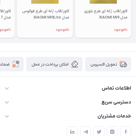
کاور/قاب ژله ای طرح بلوری
کاور/قاب ژله ای طرح فوکوس
کاور/ق
مدل XIAOMI MI9
مدل XIAOMI MI9Lite
مدل XIAOMI RM 7
ناموجود
ناموجود
ناموجو
امکان پرداخت در محل
ضمانت
تحویل اکسپرس
اطلاعات تماس
09332394024-09120346631
دسترسی سریع
masouddarvishi137134@gmail.com
حساب کاربری
خدمات مشتریان
ارومیه خیابان باکری روبروی پاساژخلیلی موبایل درویشی
مجله فروشگاه
قوانین و مقررات
لیست محصولات