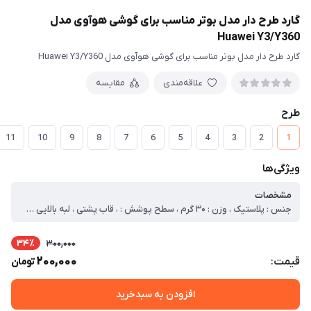
گارد طرح دار مدل بوتر مناسب برای گوشی هوآوی مدل
Huawei Y3/Y360
گارد طرح دار مدل بوتر مناسب برای گوشی هوآوی مدل Huawei Y3/Y360
علاقه‌مندی
مقایسه
طرح
11
10
9
8
7
6
5
4
3
2
1
ویژگی‌ها
مشخصات
جنس : پلاستیک ، وزن : ۳۰ گرم ، سطح پوشش : ، قاب پشتی ، لبه بالایی ، لبه پایینی ، لبه چپ ، لبه راست ، حفاظت از دکمه‌ها ، قابلیت‌های کیف و کاور : مقاوم در برابر ضربه ، دسترسی آسان به درگاه ها ، دارای پوشش کلی ، لبه های برجسته برای محافظت صفحه نمایش ، لبه های برجسته برای محافظت دوربین
34٪
300,000
200,000
قیمت:
تومان
افزودن به سبدخرید