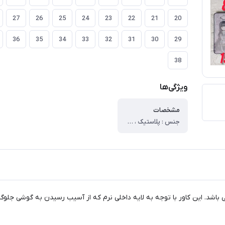
27
26
25
24
23
22
21
20
36
35
34
33
32
31
30
29
38
ویژگی‌ها
مشخصات
جنس : پلاستیک ، وزن : ۳۰ گرم ، سطح پوشش : ، قاب پشتی ، لبه بالایی ، لبه پایینی ، لبه چپ ، لبه راست ، حفاظت از دکمه‌ها ، قابلیت‌های کیف و کاور : مقاوم در برابر ضربه ، دسترسی آسان به درگاه ها ، دارای پوشش کلی ، لبه های برجسته برای محافظت صفحه نمایش ، لبه های برجسته برای محافظت دوربین
می باشد. این کاور با توجه به لایه داخلی نرم که از آسیب رسیدن به گوشی جل