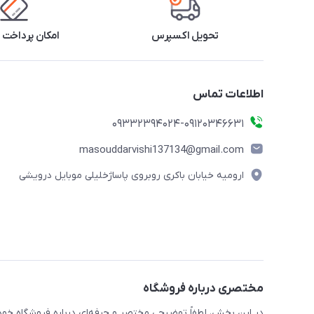
تحویل اکسپرس
امکان پرداخت 
اطلاعات تماس
09332394024-09120346631
masouddarvishi137134@gmail.com
ارومیه خیابان باکری روبروی پاساژخلیلی موبایل درویشی
مختصری درباره فروشگاه
در این بخش، لطفاً توضیحی مختصر و حرفه‌ای درباره فروشگاه خود 