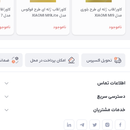
کاور/قاب ژله ای طرح بلوری
کاور/قاب ژله ای طرح فوکوس
کاور/ق
مدل XIAOMI MI9
مدل XIAOMI MI9Lite
مدل XIAOMI RM 7
ناموجود
ناموجود
ناموجو
امکان پرداخت در محل
ضمانت
تحویل اکسپرس
اطلاعات تماس
09332394024-09120346631
دسترسی سریع
masouddarvishi137134@gmail.com
حساب کاربری
خدمات مشتریان
ارومیه خیابان باکری روبروی پاساژخلیلی موبایل درویشی
مجله فروشگاه
قوانین و مقررات
لیست محصولات