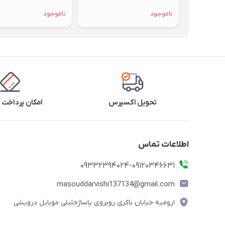
ناموجود
ناموجود
تحویل اکسپرس
امکان پرداخت 
اطلاعات تماس
09332394024-09120346631
masouddarvishi137134@gmail.com
ارومیه خیابان باکری روبروی پاساژخلیلی موبایل درویشی