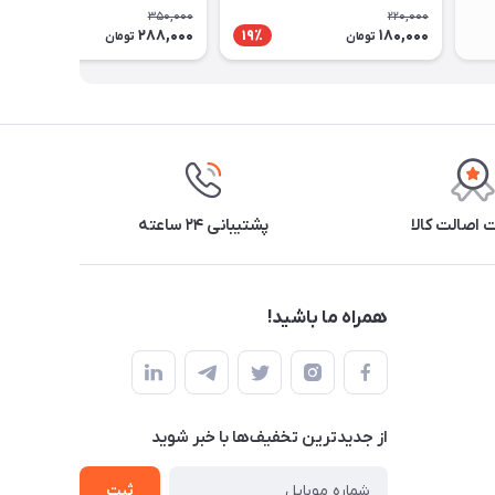
350,000
220,000
288,000
180,000
18٪
19٪
تومان
تومان
اصالت کالا
پشتیبانی ۲۴ ساعته
همراه ما باشید!
از جدید‌ترین تخفیف‌ها با‌ خبر شوید
ثبت