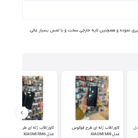
وگیری نموده و همچنین لایه خارجی سخت و با لمس بسیار عالی،
دل
کاور/قاب ژله ای طرح فوکوس
کاور/قاب ژله ای طرح فوکوس
مدل XIAOMI MI8
مدل XIAOMI RM6