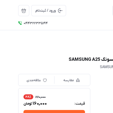
ورود / ثبت‌نام
04432233544
SAMSUNG
مقایسه
علاقه‌مندی
28٪
220,000
160,000
قیمت:
تومان