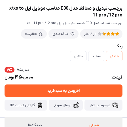
برچسب تبدیل و محافظ مدل E30 مناسب موبایل اپل x/xs to
11 pro /12 pro
برچسب محافظ مدل E30 مناسب موبایل اپل xs - 11 pro /12 pro
علاقه‌مندی
مقایسه
از 8 نظر
رنگ
مشکی
سفید
طلایی
19٪
550,000
450,000
قیمت:
تومان
افزودن به سبدخرید
موجود در انبار
ارسال سریع
گارانتی اصالت کالا
معرفی
دیدگاه‌ها