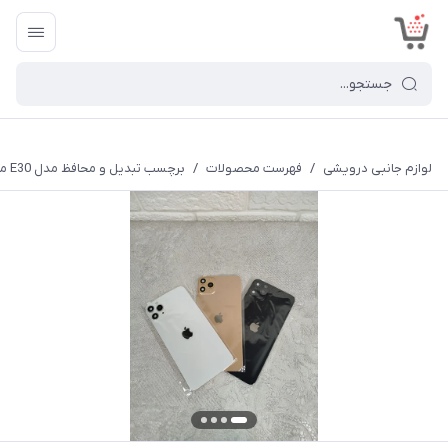
<
لوازم جانبی درویشی
/
فهرست محصولات
/
برچسب تبدیل و محافظ مدل E30 مناسب موبایل اپل x/xs to 11 pro /12 pro