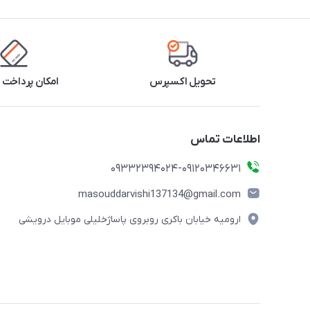
تحویل اکسپرس
امکان پرداخت 
اطلاعات تماس
09332394024-09120346631
masouddarvishi137134@gmail.com
ارومیه خیابان باکری روبروی پاساژخلیلی موبایل درویشی