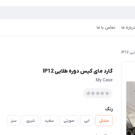
رباره ما
تماس با ما
IP12
گارد مای کیس دوره طلایی IP12
My Case
رنگ
مشکی
ابی
صورتی
سفید
شیری
سبز