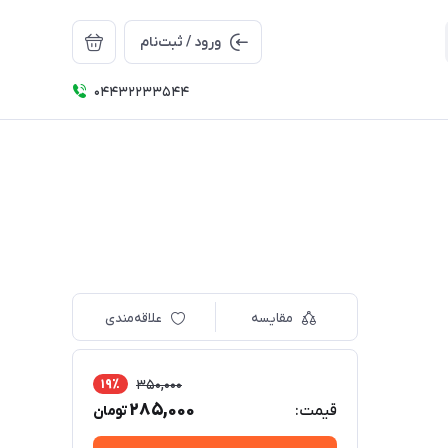
ورود / ثبت‌نام
04432233544
مقایسه
علاقه‌مندی
19٪
350,000
285,000
قیمت:
تومان