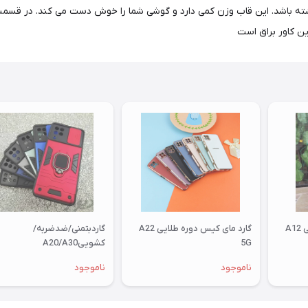
شته باشد. این قاب وزن کمی دارد و گوشی شما را خوش دست می کند. در قسمت 
ن کاور براق است
A
گارد مای کیس دوره طلایی A22
گاردبتمنی/ضدضربه/
5G
کشوییA20/A30
ناموجود
ناموجود