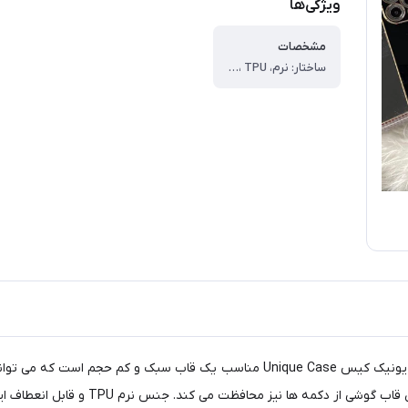
ویژگی‌ها
مشخصات
ساختار: نرم، TPU ، سطح پوشش: قاب پشتی , لبه چپ , لبه پایینی , حفاظت از دکمه ها , لبه راست , لبه بالایی ، قابلیت های ویژه: ، - دسترسی آسان به درگاه ها ، - وزن و ضخامت کم ، - مقاوم در برابر ضربه ، - دارای حاشیه های زیبا و براق ، - داری محافظ لنز برای دوربین ، - انعطاف پذیری بالا
کاورهای طرح ژله ای مای کیس گلد لاین دور طلایی محافظ لنز دار یونیک کیس ique Case
تا دور گوشی و گوشه ها به خوبی محافظت می