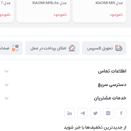
مدل XIAOMI MI9
مدل XIAOMI MI9Lite
مدل XIAOMI RM 7
ناموجود
ناموجود
ناموجو
امکان پرداخت در محل
ضمانت
تحویل اکسپرس
اطلاعات تماس
09332394024-09120346631
دسترسی سریع
masouddarvishi137134@gmail.com
حساب کاربری
خدمات مشتریان
ارومیه خیابان باکری روبروی پاساژخلیلی موبایل درویشی
مجله فروشگاه
قوانین و مقررات
لیست محصولات
حریم خصوصی
درباره ما
از جدید‌ترین تخفیف‌ها با‌ خبر شوید
راهنما