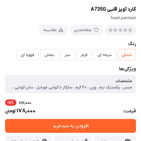
گارد آویز قلبی A735G
heart pendant
علاقه‌مندی
مقایسه
رنگ
مشکی
سرمه ای
قرمز
سبز
بنفش
قهوه ای
ویژگی‌ها
مشخصات
جنس ، پلاستیک نرم ، وزن ، ۳۰ گرم ، سازگار با گوشی موبایل ، سایر گوشی‌های موبایل ، ساختار ، مات ، سطح پوشش ، قاب پشتی ، لبه بالایی ، لبه پایینی ، لبه چپ ، لبه راست ، حفاظت از دکمه‌ها ، قابلیت‌های کیف و کاور ، مقاوم در برابر ضربه ، دسترسی آسان به درگاه ها ، لبه های برجسته برای محافظت دوربین
17٪
212,000
178,000
قیمت:
تومان
افزودن به سبدخرید