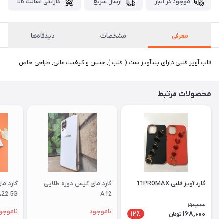
موجود در انبار
ارسال سریع
گارانتی اصالت کالا
معرفی
مشخصات
دیدگاه‌ها
قاب آویز قلبی دارای بندآویز ست ( قلب ), جنس و کیفیت عالی, طراحی خاص
محصولات مرتبط
گارد آویز قلبی 11PROMAX
گارد مای کیس دوره طلایی
گارد م
A22 5G
A12
190,000
ناموجود
ناموجو
168,000
12٪
تومان