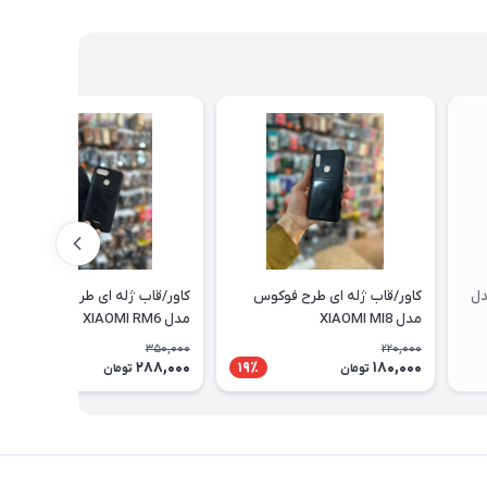
دل
کاور/قاب ژله ای طرح فوکوس
کاور/قاب ژله ای طرح فوکوس
مدل XIAOMI MI8
مدل XIAOMI RM6
350,000
220,000
288,000
180,000
18٪
19٪
تومان
تومان