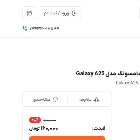
ورود / ثبت‌نام
04432233544
مقایسه
علاقه‌مندی
20٪
200,000
160,000
قیمت:
تومان