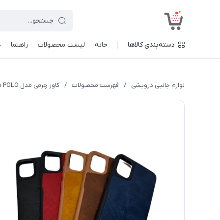
<
دسته‌بندی کالاها
خانه
لیست محصولات
راهنما
د
لوازم جانبی درویشی
/
فهرست محصولات
/
کاور چرمی مدل POLO مناسب برای گوشی موبایل سامسونگ مدل Galaxy A25