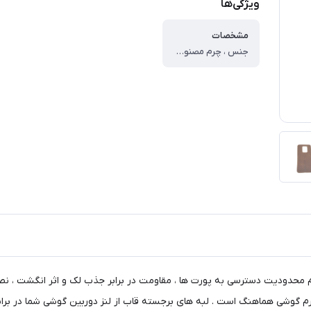
ویژگی‌ها
مشخصات
جنس ، چرم مصنوعی ، وزن ، ۲۰ گرم ، سازگار با گوشی موبایل ، Samsung Galaxy A11/M11 ، ساختار ، مات ، سطح پوشش ، قاب پشتی ، لبه بالایی ، لبه پایینی ، لبه چپ ، لبه راست ، حفاظت از دکمه‌ها
م محدودیت دسترسی به پورت ها ، مقاومت در برابر جذب لک و اثر انگشت ، نص
 فرم گوشی هماهنگ است . لبه های برجسته قاب از لنز دوربین گوشی شما در بر