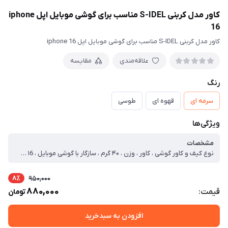
کاور مدل کربنی S-IDEL مناسب برای گوشی موبایل اپل iphone
16
کاور مدل کربنی S-IDEL مناسب برای گوشی موبایل اپل iphone 16
علاقه‌مندی
مقایسه
رنگ
سرمه ای
قهوه ای
طوسی
ویژگی‌ها
مشخصات
نوع کیف و کاور گوشی ، کاور ، وزن ، ۴۰ گرم ، سازگار با گوشی موبایل ، Apple iPhone ۱6 ، ساختار ، مات ، سطح پوشش ، قاب پشتی ، لبه بالایی ، لبه پایینی ، حفاظت از دکمه‌ها ، لبه چپ ، لبه راست
8٪
950,000
880,000
قیمت:
تومان
افزودن به سبدخرید