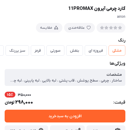
گارد چرمی آیرون 11PROMAX
airon
علاقه‌مندی
مقایسه
رنگ
مشکی
فیروزه ای
بنفش
صورتی
قرمز
سبز پررنگ
ویژگی‌ها
مشخصات
ساختار ، چرمی ، سطح پوشش ، قاب پشتی ، لبه بالایی ، لبه پایینی ، لبه چپ ، لبه راست ، حفاظت از دکمه‌ها ، قابلیت‌های کیف و کاور ، مقاوم در برابر ضربه ، لبه های برجسته برای محافظت صفحه نمایش ، لبه های برجسته برای محافظت دوربین
15٪
350,000
298,000
قیمت:
تومان
افزودن به سبدخرید