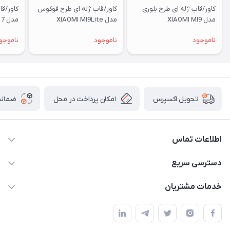
کاور/قاب ژله ای طرح بلوری
کاور/قاب ژله ای طرح فوکوس
کاور/ق
مدل XIAOMI MI9
مدل XIAOMI MI9Lite
مدل XIAOMI RM 7
ناموجود
ناموجود
ناموجو
امکان پرداخت در محل
ضمانت
تحویل اکسپرس
اطلاعات تماس
09332394024-09120346631
دسترسی سریع
masouddarvishi137134@gmail.com
حساب کاربری
خدمات مشتریان
ارومیه خیابان باکری روبروی پاساژخلیلی موبایل درویشی
مجله فروشگاه
قوانین و مقررات
لیست محصولات
حریم خصوصی