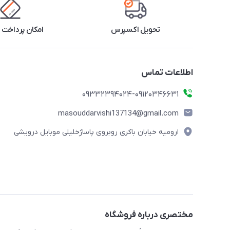
تحویل اکسپرس
امکان پرداخت 
اطلاعات تماس
09332394024-09120346631
masouddarvishi137134@gmail.com
ارومیه خیابان باکری روبروی پاساژخلیلی موبایل درویشی
مختصری درباره فروشگاه