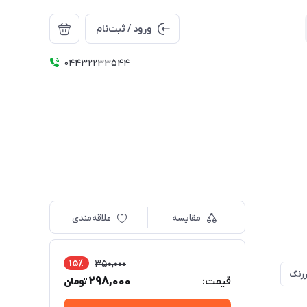
ورود / ثبت‌نام
04432233544
مقایسه
علاقه‌مندی
15٪
350,000
ررنگ
298,000
قیمت:
تومان