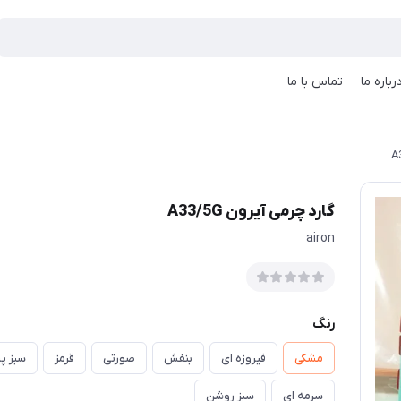
رباره ما
تماس با ما
گارد چرمی آیرون A33/5G
airon
رنگ
مشکی
فیروزه ای
بنفش
صورتی
قرمز
سبز پ
سرمه ای
سبز روشن