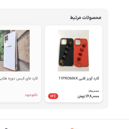
محصولات مرتبط
گارد آویز قلبی 11PROMAX
گارد مای کیس دوره طلایی 12
190,000
ناموجود
168,000
12٪
تومان