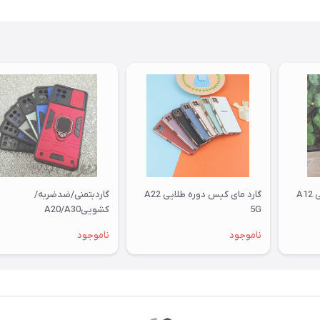
A
گارد مای کیس دوره طلایی A22
گاردبتمنی/ضدضربه/
5G
کشوییA20/A30
ناموجود
ناموجود