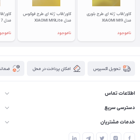
کاور/قاب ژله ای طرح بلوری
کاور/قاب ژله ای طرح فوکوس
کاور/ق
مدل XIAOMI MI9
مدل XIAOMI MI9Lite
مدل XIAOMI RM 7
ناموجود
ناموجود
ناموجو
امکان پرداخت در محل
ضمانت
تحویل اکسپرس
اطلاعات تماس
09332394024-09120346631
دسترسی سریع
masouddarvishi137134@gmail.com
حساب کاربری
خدمات مشتریان
ارومیه خیابان باکری روبروی پاساژخلیلی موبایل درویشی
مجله فروشگاه
قوانین و مقررات