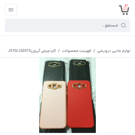
<
لوازم جانبی درویشی
/
فهرست محصولات
/
گاردچرمی آیرونJ510/J52015