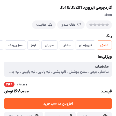
گاردچرمی آیرونJ510/J52015
airon
علاقه‌مندی
مقایسه
رنگ
مشکی
فیروزه ای
بنفش
صورتی
قرمز
سبز پررنگ
ویژگی‌ها
مشخصات
ساختار ، چرمی ، سطح پوشش ، قاب پشتی ، لبه بالایی ، لبه پایینی ، لبه چپ ، لبه راست ، حفاظت از دکمه‌ها ، قابلیت‌های کیف و کاور ، مقاوم در برابر ضربه ، لبه های برجسته برای محافظت صفحه نمایش ، لبه های برجسته برای محافظت دوربین
24٪
220,000
168,000
قیمت:
تومان
افزودن به سبدخرید