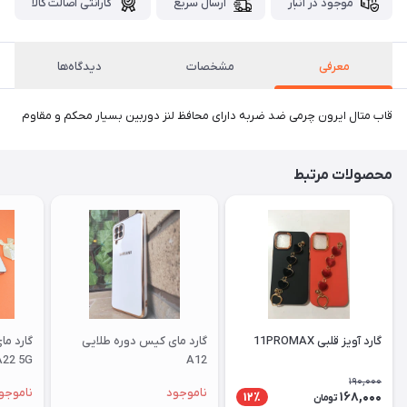
موجود در انبار
ارسال سریع
گارانتی اصالت کالا
معرفی
مشخصات
دیدگاه‌ها
قاب متال ایرون چرمی ضد ضربه دارای محافظ لنز دوربین بسیار محکم و مقاوم
محصولات مرتبط
گارد آویز قلبی 11PROMAX
گارد مای کیس دوره طلایی
گارد م
A22 5G
A12
190,000
ناموجود
ناموجو
168,000
12٪
تومان