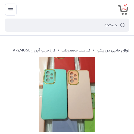
<
لوازم جانبی درویشی
/
فهرست محصولات
/
گاردچرمی آیرونA72/4G5G