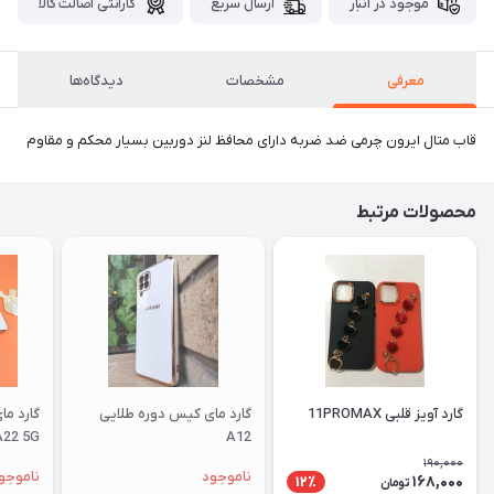
موجود در انبار
ارسال سریع
گارانتی اصالت کالا
معرفی
مشخصات
دیدگاه‌ها
قاب متال ایرون چرمی ضد ضربه دارای محافظ لنز دوربین بسیار محکم و مقاوم
محصولات مرتبط
گارد آویز قلبی 11PROMAX
گارد مای کیس دوره طلایی
گارد م
A22 5G
A12
190,000
ناموجود
ناموجو
168,000
12٪
تومان