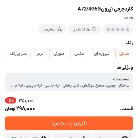
گاردچرمی آیرونA72/4G5G
airon
علاقه‌مندی
مقایسه
رنگ
مشکی
فیروزه ای
بنفش
صورتی
قرمز
سبز پررنگ
ویژگی‌ها
مشخصات
ساختار ، چرمی ، سطح پوشش ، قاب پشتی ، لبه بالایی ، لبه پایینی ، لبه چپ ، لبه راست ، حفاظت از دکمه‌ها ، قابلیت‌های کیف و کاور ، مقاوم در برابر ضربه ، لبه های برجسته برای محافظت صفحه نمایش ، لبه های برجسته برای محافظت دوربین
15٪
350,000
298,000
قیمت:
تومان
افزودن به سبدخرید