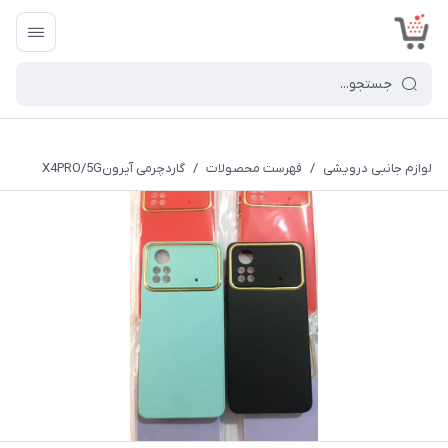
<
لوازم جانبی درویشی
/
فهرست محصولات
/
گاردچرمی آیرونX4PRO/5G