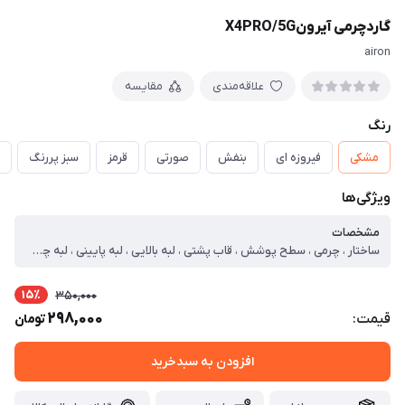
گاردچرمی آیرونX4PRO/5G
airon
علاقه‌مندی
مقایسه
رنگ
مشکی
فیروزه ای
بنفش
صورتی
قرمز
سبز پررنگ
ویژگی‌ها
مشخصات
ساختار ، چرمی ، سطح پوشش ، قاب پشتی ، لبه بالایی ، لبه پایینی ، لبه چپ ، لبه راست ، حفاظت از دکمه‌ها ، قابلیت‌های کیف و کاور ، مقاوم در برابر ضربه ، لبه های برجسته برای محافظت صفحه نمایش ، لبه های برجسته برای محافظت دوربین
15٪
350,000
298,000
قیمت:
تومان
افزودن به سبدخرید