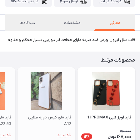
موجود در انبار
ارسال سریع
گارانتی اصالت کالا
معرفی
مشخصات
دیدگاه‌ها
قاب متال ایرون چرمی ضد ضربه دارای محافظ لنز دوربین بسیار محکم و مقاوم
محصولات مرتبط
گارد آویز قلبی 11PROMAX
گارد مای کیس دوره طلایی
گارد م
A22 5G
A12
190,000
ناموجود
ناموجو
168,000
12٪
تومان