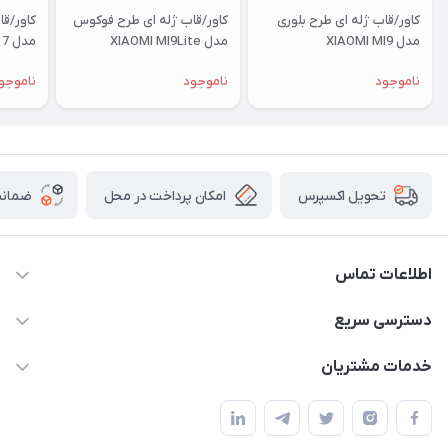
کاور/قاب ژله ای طرح بلوری
کاور/قاب ژله ای طرح فوکوس
کاور/ق
مدل XIAOMI MI9
مدل XIAOMI MI9Lite
مدل XIAOMI RM 7
ناموجود
ناموجود
ناموجو
امکان پرداخت در محل
ضمانت
تحویل اکسپرس
اطلاعات تماس
09332394024-09120346631
دسترسی سریع
masouddarvishi137134@gmail.com
حساب کاربری
خدمات مشتریان
ارومیه خیابان باکری روبروی پاساژخلیلی موبایل درویشی
مجله فروشگاه
قوانین و مقررات
لیست محصولات
حریم خصوصی