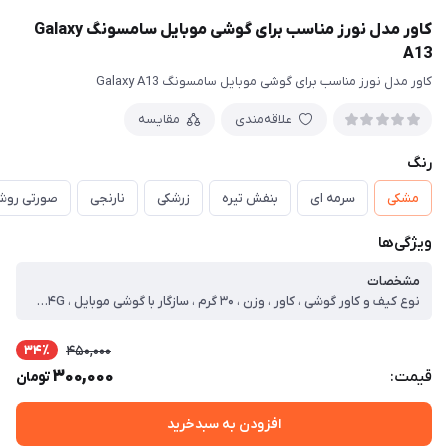
کاور مدل نورز مناسب برای گوشی موبایل سامسونگ Galaxy
A13
کاور مدل نورز مناسب برای گوشی موبایل سامسونگ Galaxy A13
علاقه‌مندی
مقایسه
رنگ
مشکی
سرمه ای
بنفش تیره
زرشکی
نارنجی
صورتی روش
ویژگی‌ها
مشخصات
نوع کیف و کاور گوشی ، کاور ، وزن ، ۳۰ گرم ، سازگار با گوشی موبایل ، Samsung Galaxy A۱۳ ۴G ، ساختار ، مات ، سطح پوشش ، قاب پشتی ، قاب جلویی ، لبه بالایی ، لبه پایینی ، لبه چپ ، لبه راست ، حفاظت از دکمه‌ها
34٪
450,000
300,000
قیمت:
تومان
افزودن به سبدخرید