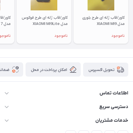
کاور/قاب ژله ای طرح بلوری
کاور/قاب ژله ای طرح فوکوس
کاور/ق
مدل XIAOMI MI9
مدل XIAOMI MI9Lite
مدل XIAOMI RM 7
ناموجود
ناموجود
ناموجو
امکان پرداخت در محل
ضمانت
تحویل اکسپرس
اطلاعات تماس
09332394024-09120346631
دسترسی سریع
masouddarvishi137134@gmail.com
حساب کاربری
خدمات مشتریان
ارومیه خیابان باکری روبروی پاساژخلیلی موبایل درویشی
مجله فروشگاه
قوانین و مقررات