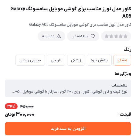
کاور مدل نورز مناسب برای گوشی موبایل سامسونگ Galaxy
A05
کاور مدل نورز مناسب برای گوشی موبایل سامسونگ Galaxy A05
علاقه‌مندی
مقایسه
رنگ
مشکی
بنفش تیره
زرشکی
نارنجی
صورتی روشن
ویژگی‌ها
مشخصات
نوع کیف و کاور گوشی ، کاور ، وزن ، ۳۰ گرم ، سازگار با گوشی موبایل ، Samsung Galaxy A۰۵ ، ساختار ، مات ، سطح پوشش ، قاب جلویی ، قاب پشتی ، لبه بالایی ، لبه پایینی ، لبه چپ ، لبه راست ، حفاظت از دکمه‌ها
34٪
450,000
300,000
قیمت:
تومان
افزودن به سبدخرید