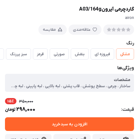
گاردچرمی آیرونA03/164g
airon
علاقه‌مندی
مقایسه
رنگ
مشکی
فیروزه ای
بنفش
صورتی
قرمز
سبز پررنگ
ویژگی‌ها
مشخصات
ساختار ، چرمی ، سطح پوشش ، قاب پشتی ، لبه بالایی ، لبه پایینی ، لبه چپ ، لبه راست ، حفاظت از دکمه‌ها ، قابلیت‌های کیف و کاور ، مقاوم در برابر ضربه ، لبه های برجسته برای محافظت صفحه نمایش ، لبه های برجسته برای محافظت دوربین
15٪
350,000
298,000
قیمت:
تومان
افزودن به سبدخرید