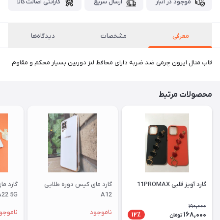
موجود در انبار
ارسال سریع
گارانتی اصالت کالا
معرفی
مشخصات
دیدگاه‌ها
قاب متال ایرون چرمی ضد ضربه دارای محافظ لنز دوربین بسیار محکم و مقاوم
محصولات مرتبط
گارد آویز قلبی 11PROMAX
گارد مای کیس دوره طلایی
گارد م
A22 5G
A12
190,000
ناموجود
ناموجو
168,000
12٪
تومان