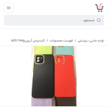
<
لوازم جانبی درویشی
/
فهرست محصولات
/
گاردچرمی آیرونA03/164g