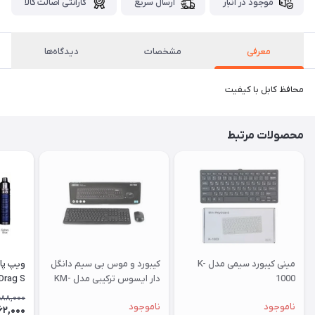
موجود در انبار
ارسال سریع
گارانتی اصالت کالا
معرفی
مشخصات
دیدگاه‌ها
محافظ کابل با کیفیت
محصولات مرتبط
مینی کیبورد سیمی مدل K-
کیبورد و موس بی سیم دانگل
ویپ پا
1000
دار ایسوس ترکیبی مدل KM-
Drag S
9800
588,000
ناموجود
ناموجود
62,000