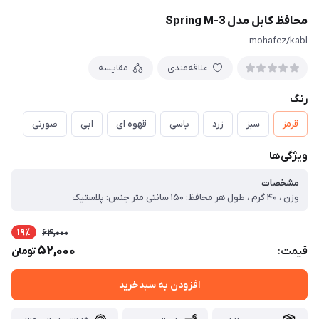
محافظ کابل مدل Spring M-3
mohafez/kabl
علاقه‌مندی
مقایسه
رنگ
قرمز
سبز
زرد
یاسی
قهوه ای
ابی
صورتی
ویژگی‌ها
مشخصات
وزن ، ۴۰ گرم ، طول هر محافظ: ۱۵۰ سانتی متر جنس: پلاستیک
19٪
64,000
52,000
قیمت:
تومان
افزودن به سبدخرید