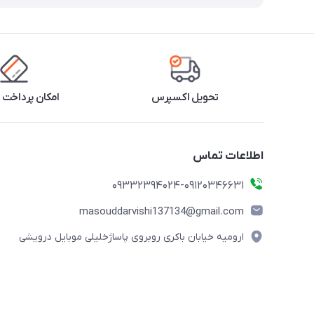
تحویل اکسپرس
امکان پرداخت 
اطلاعات تماس
09332394024-09120346631
masouddarvishi137134@gmail.com
ارومیه خیابان باکری روبروی پاساژخلیلی موبایل درویشی