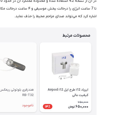
اشاره کرد که می‌تواند صدای مزاحم محیط را حذف نماید.
محصولات مرتبط
ایرپاد i12 طرح اپل Airpod i12
هندزفری بلوتوثی ریمکس
کیفیت عالی
RB-T32
750,000
ناموجود
650,000
14٪
تومان