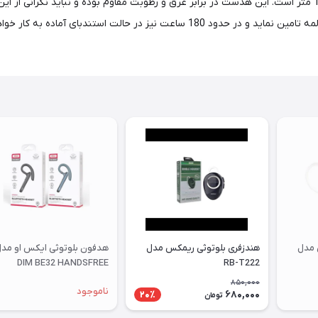
در آن از نسخه 4.2 استفاده شده و محدوده عملکرد آن در حدود 10 متر است. این هدست در برابر عرق و رطوبت مقاوم
تا 7 ساعت انرژی را درحالت پخش موسیقی و ۴ ساعت درحالت مکالمه تامین نماید و در حد
 مدل
هندزفری بلوتوثی ریمکس مدل
هدفون بلوتوثی ایکس او مد
DIM BE32 HANDSFREE
RB-T222
850,000
ناموجود
680,000
20٪
تومان