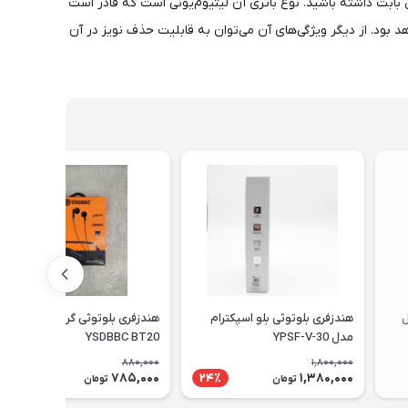
 بوده و نباید نگرانی از این بابت داشته باشید. نوع باتری آن لیتیوم‌یونی است که قادر است
ود 180 ساعت نیز در حالت استندبای آماده به کار خواهد بود. از دیگر ویژگی‌های آن می‌توان به قابلیت حذف نویز در آن
ل
هندزفری بلوتوثی بلو اسپکترام
هندزفری بلوتوثی گردنی مدل
مدل YPSF-V-30
YSDBBC BT20
880,000
1,800,000
785,000
1,380,000
11٪
24٪
تومان
تومان