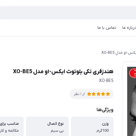
رباره ما
تماس با ما
او مدل XO-BE5
هندزفری تکی بلوتوث ایکس-او مدل XO-BE5
XO-BE5
از 1 نظر
ویژگی‌ها
وزن
نوع اتصال
مناسب برای
100گرم
بی سیم