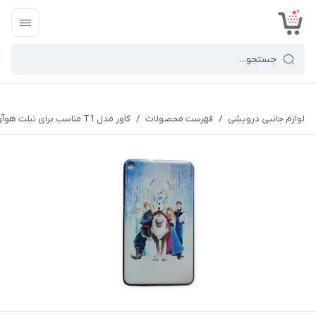
<
لوازم جانبی درویشی
/
فهرست محصولات
/
کاور مدل T1 مناسب برای تبلت هوآوی MediaPad T1 7.0 701u / T1