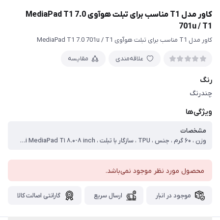
کاور مدل T1 مناسب برای تبلت هوآوی MediaPad T1 7.0
701u / T1
کاور مدل T1 مناسب برای تبلت هوآوی MediaPad T1 7.0 701u / T1
علاقه‌مندی
مقایسه
رنگ
چندرنگ
ویژگی‌ها
مشخصات
وزن ، ۶۰ گرم ، جنس ، TPU ، سازگار با تبلت ، Huawei MediaPad T۱ ۸.۰-۸ inch ، ساختار ، مات ، سطح پوشش ، قاب پشتی ، لبه بالایی ، لبه پایینی ، لبه چپ ، لبه راست ، حفاظت از دکمه‌ها ، نوع کیف و کاور تبلت ، کاور
محصول مورد نظر موجود نمی‌باشد.
موجود در انبار
ارسال سریع
گارانتی اصالت کالا