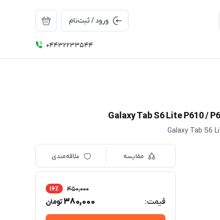
ورود / ثبت‌نام
04432233544
مقایسه
علاقه‌مندی
16٪
450,000
380,000
قیمت:
تومان