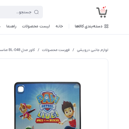
<
دسته‌بندی کالاها
خانه
لیست محصولات
راهنما
د
لوازم جانبی درویشی
/
فهرست محصولات
/
کاور مدل BL-048 مناسب برای تبلت سامسونگ Galaxy Tab S6 Lite P610 / P615