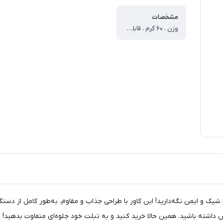
مشخصات
وزن ، ۶۰ گرم ، قابلیت‌های مقاومتی ، مقاوم در برابرضربه ، قابلیت ها ، مناسب برای تبلت سامسونگ Galaxy Tab S۶ Lite P۶۱۰ / P۶۱۵ دسترسی آسان به درگاه‌ها
دل BL-048، تبلت سامسونگ Galaxy Tab S6 Lite خود را شیک و ایمن نگه‌دارید! این کاور با طراحی جذاب و مق
 داشته باشید. همین حالا خرید کنید و به تبلت خود جلوه‌ای متفاوت بدهید!