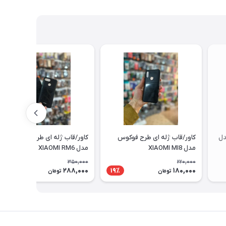
دل
کاور/قاب ژله ای طرح فوکوس
کاور/قاب ژله ای طرح فوکوس
مدل XIAOMI MI8
مدل XIAOMI RM6
350,000
220,000
288,000
180,000
18٪
19٪
تومان
تومان