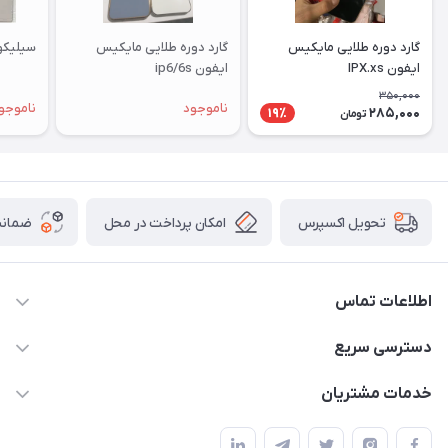
گارد دوره طلایی مایکیس
گارد دوره طلایی مایکیس
سیلیکونی ا
ایفون IPX.xs
ایفون ip6/6s
350,000
ناموجود
ناموجو
285,000
19٪
تومان
امکان پرداخت در محل
ضمانت
تحویل اکسپرس
اطلاعات تماس
09332394024-09120346631
دسترسی سریع
masouddarvishi137134@gmail.com
حساب کاربری
خدمات مشتریان
ارومیه خیابان باکری روبروی پاساژخلیلی موبایل درویشی
مجله فروشگاه
قوانین و مقررات