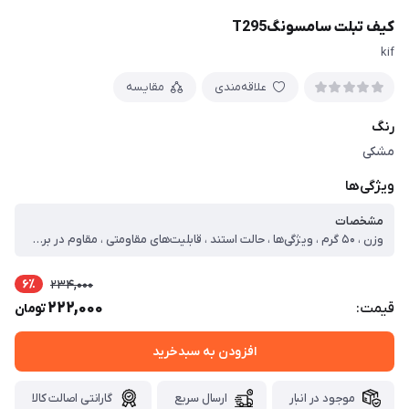
کیف تبلت سامسونگT295
kif
علاقه‌مندی
مقایسه
رنگ
مشکی
ویژگی‌ها
مشخصات
وزن ، ۵۰ گرم ، ویژگی‌ها ، حالت استند ، قابلیت‌های مقاومتی ، مقاوم در برابرضربه ، محافظت از بخش‌های ، اطراف ، قسمت پشت ، قسمت جلو (صفحه نمایش)
6٪
234,000
222,000
قیمت:
تومان
افزودن به سبدخرید
موجود در انبار
ارسال سریع
گارانتی اصالت کالا