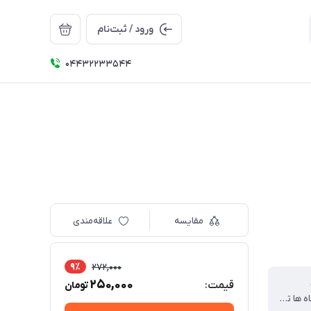
ورود / ثبت‌نام
04432233544
مقایسه
علاقه‌مندی
9٪
272,000
250,000
قیمت:
تومان
تمامی دستگاه ها تا سایز ۶.۵ اینچ