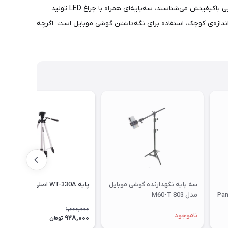
ثبت تصاویر بدون نقص مخصوصا در شرایط نوری ضعیف و فواصل کانونی بالا الزامی است. شرکت «Earldom» که آن را بیشتر به سبب لوازم جانبی باکیفیتش می‌شناسند، سه‌پایه‌ای همراه با چراغ LED تولید
 اندازه‌ی کوچک، استفاده برای نگه‌داشتن گوشی موبایل است؛ اگرچه
سه پایه نگهدارنده گوشی موبایل
پایه WT-330A اصلی
M2 اPanason
مدل M60-T 803
1,000,000
ناموجود
928,000
8٪
تومان