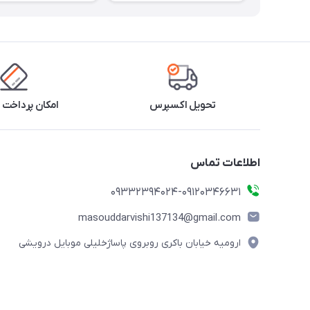
تحویل اکسپرس
امکان پرداخت 
اطلاعات تماس
09332394024-09120346631
masouddarvishi137134@gmail.com
ارومیه خیابان باکری روبروی پاساژخلیلی موبایل درویشی