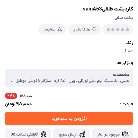
گاردپشت طلقیsamA53
پشت طلقی
علاقه‌مندی
مقایسه
رنگ
شفاف
ویژگی‌ها
مشخصات
جنس ، پلاستیک نرم ، پلی اورتان ، وزن ، ۸۵ گرم ، سازگار با گوشی موبایل ، سایر گوشی‌های موبایل ، ساختار ، شفاف ، سطح پوشش ، قاب پشتی ، لبه بالایی ، لبه پایینی ، لبه چپ ، لبه راست ، حفاظت از دکمه‌ها ، قابلیت‌های کیف و کاور ، مقاوم در برابر ضربه ، دسترسی آسان به درگاه ها ، لبه های برجسته برای محافظت صفحه نمایش ، لبه های برجسته برای محافظت دوربین
24٪
128,000
98,000
قیمت:
تومان
افزودن به سبدخرید
موجود در انبار
ارسال سریع
گارانتی اصالت کالا