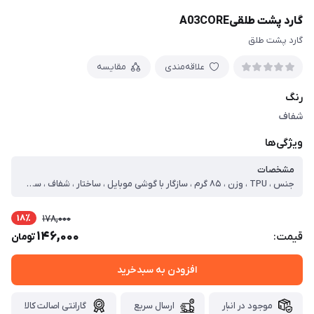
گارد پشت طلقیA03CORE
گارد پشت طلق
علاقه‌مندی
مقایسه
رنگ
شفاف
ویژگی‌ها
مشخصات
جنس ، TPU ، وزن ، ۸۵ گرم ، سازگار با گوشی موبایل ، ساختار ، شفاف ، سطح پوشش ، قاب پشتی ، لبه بالایی ، لبه پایینی ، لبه چپ ، لبه راست ، حفاظت از دکمه‌ها ، قابلیت‌های کیف و کاور ، مقاوم در برابر ضربه ، دسترسی آسان به درگاه ها ، لبه های برجسته برای محافظت صفحه نمایش ، لبه های برجسته برای محافظت دوربین
18٪
178,000
146,000
قیمت:
تومان
افزودن به سبدخرید
موجود در انبار
ارسال سریع
گارانتی اصالت کالا