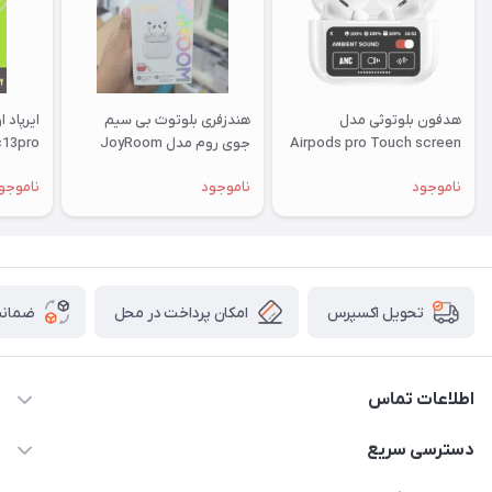
هدفون بلوتوثی مدل
هندزفری بلوتوث بی سیم
ایرپاد 
Airpods pro Touch screen
جوی روم مدل JoyRoom
c13pro
anc/enc ا12
T03 plus
ناموجود
ناموجود
ناموجو
امکان پرداخت در محل
ضمانت
تحویل اکسپرس
اطلاعات تماس
09332394024-09120346631
دسترسی سریع
masouddarvishi137134@gmail.com
حساب کاربری